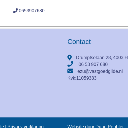
0653907680
Contact
Drumptselaan 28, 4003 H
06 53 907 680
ezu@vastgoedgilde.nl
Kvk:
11059383
de |
Privacy verklaring
Website door Dune Pebbler