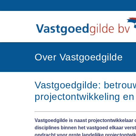
Over Vastgoedgilde
Vastgoedgilde: betrou
projectontwikkeling 
Vastgoedgilde is naast projectontwikkelaar
disciplines binnen het vastgoed elkaar verste
opdracht voor grote landelijke projectontwi