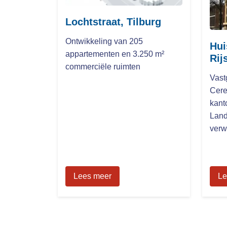
Lochtstraat, Tilburg
Ontwikkeling van 205
Hui
appartementen en 3.250 m²
Rij
commerciële ruimten
Vast
Cere
kant
Land
verw
Lees meer
Le