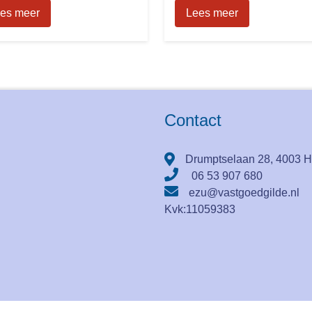
es meer
Lees meer
Contact
Drumptselaan 28, 4003 H
06 53 907 680
ezu@vastgoedgilde.nl
Kvk:
11059383