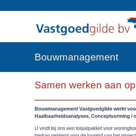
Bouwmanagement
Samen werken aan op
Bouwmanagement Vastgoedgilde werkt voor g
Haalbaarheidsanalyses, Conceptvorming / o
U vindt bij ons een totaalpakket voor woningb
bedrag geldend voor de looptijd van het project