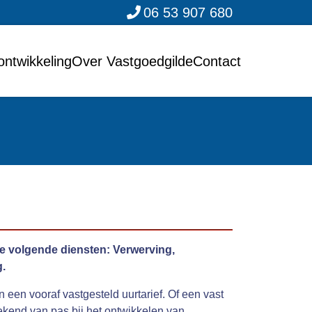
06 53 907 680
ontwikkeling
Over Vastgoedgilde
Contact
 volgende diensten: Verwerving,
g.
en vooraf vastgesteld uurtarief. Of een vast
tekend van pas bij het ontwikkelen van