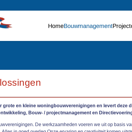
Home
Bouwmanagement
Project
lossingen
rote en kleine woningbouwverenigingen en levert deze de
ntwikkeling, Bouw- / projectmanagement en Directievoerin
ouwverenigingen. De werkzaamheden voeren we uit op basis van e
. Alles in goed overleg.Onze ervaring en creativiteit komen uits