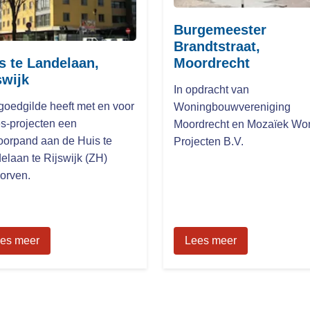
Burgemeester
Brandtstraat,
s te Landelaan,
Moordrecht
swijk
In opdracht van
goedgilde heeft met en voor
Woningbouwvereniging
s-projecten een
Moordrecht en Mozaïek Wo
oorpand aan de Huis te
Projecten B.V.
elaan te Rijswijk (ZH)
orven.
es meer
Lees meer